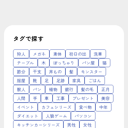
タグで探す
狩人
メガネ
素体
初日の出
洗車
テーブル
木
ぽっちゃり
パン屋
猫
節分
干支
丼もの
髪
モンスター
服屋
靴
足
足跡
家具
ごはん
獣人
パン
植物
銀行
髪の毛
正月
人間
手
車
工事
プレゼント
美容
イベント
カフェシリーズ
食べ物
中年
ダイエット
人狼ゲーム
パソコン
キッチンカーシリーズ
男性
女性