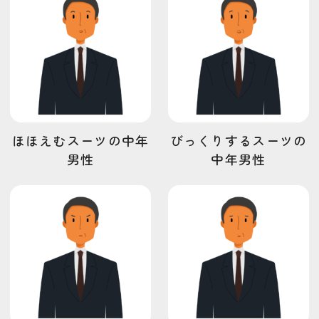
節分
干支
丼もの
髪
モンスター
服屋
靴
足
足跡
家具
ごはん
獣人
パン
植物
銀行
髪の毛
正月
人間
手
車
工事
プレゼント
美容
イベント
カフェシリーズ
食べ物
中年
ダイエット
人狼ゲーム
パソコン
ほほえむスーツの中年
びっくりするスーツの
キッチンカーシリーズ
男性
女性
ビジネス
男性
中年男性
スーツ
カテゴリで探す
その他
アイコン
デフォルメ
ビジネス
乗り物
人狼ゲーム
人間
健康
動物
学校
家具
店舗
建物
服装
架空の生き物
生き物
美容
職業
行事