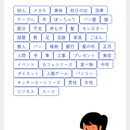
狩人
メガネ
素体
初日の出
洗車
テーブル
木
ぽっちゃり
パン屋
猫
節分
干支
丼もの
髪
モンスター
服屋
靴
足
足跡
家具
ごはん
獣人
パン
植物
銀行
髪の毛
正月
人間
手
車
工事
プレゼント
美容
イベント
カフェシリーズ
食べ物
中年
ダイエット
人狼ゲーム
パソコン
キッチンカーシリーズ
男性
女性
ビジネス
スーツ