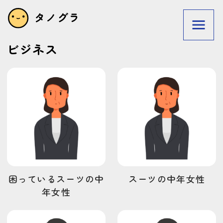
ビジネス
利用規約
プライバシーポリシー
privacy policy
Terms of service
リクエストフォーム
お問い合わせ
困っているスーツの中
スーツの中年女性
タグで探す
年女性
狩人
メガネ
素体
初日の出
洗車
テーブル
木
ぽっちゃり
パン屋
猫