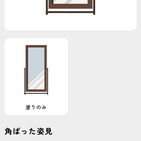
節分
干支
丼もの
髪
モンスター
服屋
靴
足
足跡
家具
ごはん
獣人
パン
植物
銀行
髪の毛
正月
人間
手
車
工事
プレゼント
美容
イベント
カフェシリーズ
食べ物
中年
ダイエット
人狼ゲーム
パソコン
キッチンカーシリーズ
男性
女性
ビジネス
スーツ
カテゴリで探す
その他
アイコン
デフォルメ
ビジネス
塗りのみ
乗り物
人狼ゲーム
人間
健康
動物
学校
家具
店舗
建物
服装
角ばった姿見
架空の生き物
生き物
美容
職業
行事