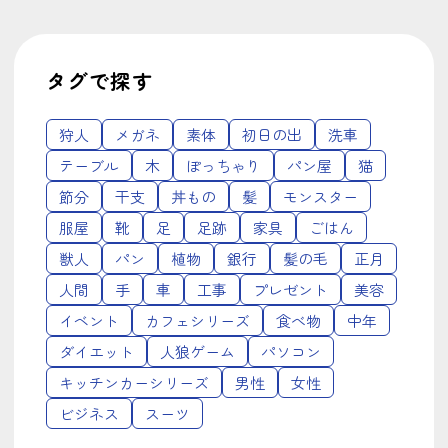
タグで探す
狩人
メガネ
素体
初日の出
洗車
テーブル
木
ぽっちゃり
パン屋
猫
節分
干支
丼もの
髪
モンスター
服屋
靴
足
足跡
家具
ごはん
獣人
パン
植物
銀行
髪の毛
正月
人間
手
車
工事
プレゼント
美容
イベント
カフェシリーズ
食べ物
中年
ダイエット
人狼ゲーム
パソコン
キッチンカーシリーズ
男性
女性
ビジネス
スーツ