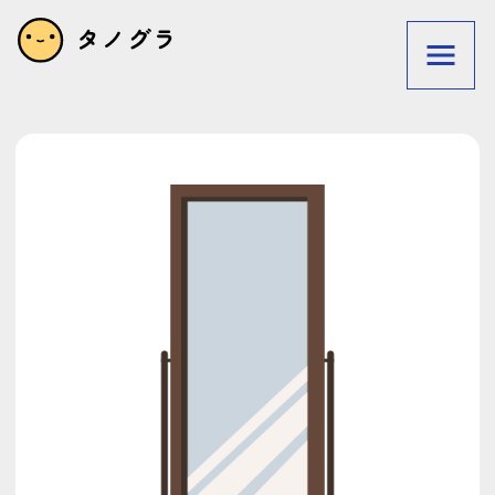
利用規約
プライバシーポリシー
privacy policy
Terms of service
リクエストフォーム
お問い合わせ
タグで探す
狩人
メガネ
素体
初日の出
洗車
テーブル
木
ぽっちゃり
パン屋
猫