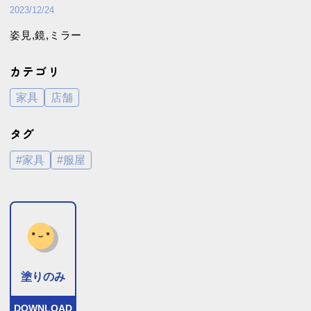
買い物
食事
2023/12/24
姿見,鏡,ミラー
カテゴリ
家具
店舗
タグ
#家具
#服屋
塗りのみ
DOWNLOAD