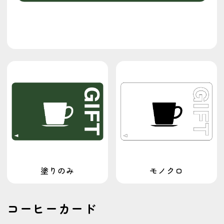
節分
干支
丼もの
髪
モンスター
服屋
靴
足
足跡
家具
ごはん
獣人
パン
植物
銀行
髪の毛
正月
人間
手
車
工事
プレゼント
美容
イベント
カフェシリーズ
食べ物
中年
ダイエット
人狼ゲーム
パソコン
キッチンカーシリーズ
男性
女性
ビジネス
スーツ
カテゴリで探す
その他
アイコン
デフォルメ
ビジネス
モノクロ
塗りのみ
乗り物
人狼ゲーム
人間
健康
動物
学校
家具
店舗
建物
服装
コーヒーカード
架空の生き物
生き物
美容
職業
行事