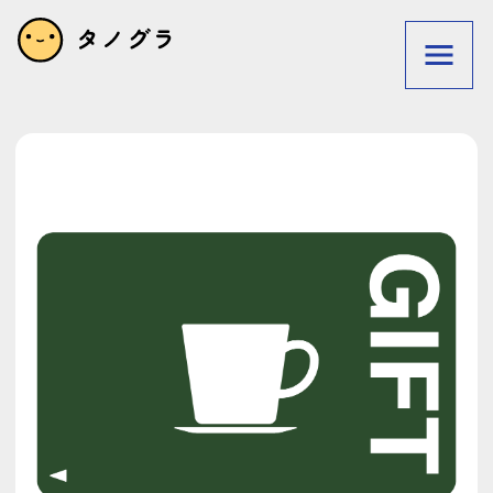
利用規約
プライバシーポリシー
privacy policy
Terms of service
リクエストフォーム
お問い合わせ
タグで探す
狩人
メガネ
素体
初日の出
洗車
テーブル
木
ぽっちゃり
パン屋
猫