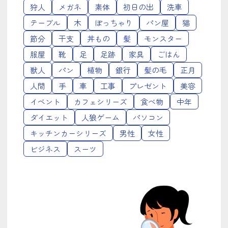
狩人
メガネ
素体
初日の出
洗車
テーブル
木
ぽっちゃり
パン屋
猫
節分
干支
丼もの
髪
モンスター
服屋
靴
足
足跡
家具
ごはん
獣人
パン
植物
銀行
髪の毛
正月
人間
手
車
工事
プレゼント
美容
イベント
カフェシリーズ
食べ物
中年
ダイエット
人狼ゲーム
パソコン
キッチンカーシリーズ
男性
女性
ビジネス
スーツ